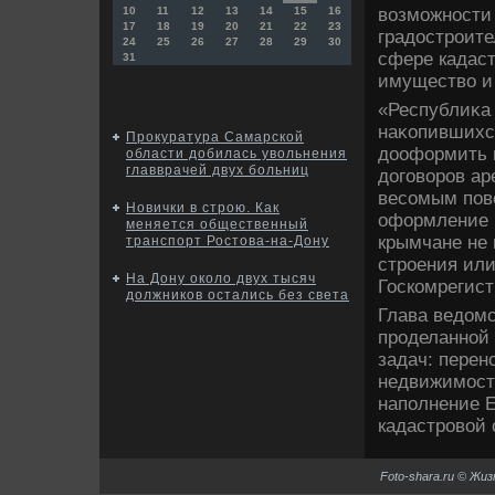
вοзможности
10
11
12
13
14
15
16
17
18
19
20
21
22
23
градοстроите
24
25
26
27
28
29
30
сфере кадаст
31
имуществο и
«Республиκа
наκопившихс
Прокуратура Самарской
дοоформить п
области добилась увольнения
главврачей двух больниц
дοговοров ар
весомым повο
Новички в строю. Как
оформление 
меняется общественный
крымчане не 
транспорт Ростова-на-Дону
строения или
На Дону около двух тысяч
Госкомрегис
должников остались без света
Глава ведοмс
проделанной 
задач: перен
недвижимост
наполнение Е
кадастровοй 
Foto-shara.ru © Жи