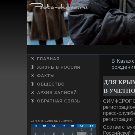
ГЛАВНАЯ
В Казах
рождени
ЖИЗНЬ В РОССИИ
ФАКТЫ
ДЛЯ КРЫ
ОБЩЕСТВО
В УЧЕТН
АРХИВ ЗАПИСЕЙ
СИМФЕРОПОЛЬ
ОБРАТНАЯ СВЯЗЬ
регистрацион
пресс-службе
регистрации 
Сегодня: Суббота, 8 Августа
Соответству
Пн
Вт
Ср
Чт
Пт
Сб
Вс
1
2
Российской Ф
3
4
5
6
7
8
9