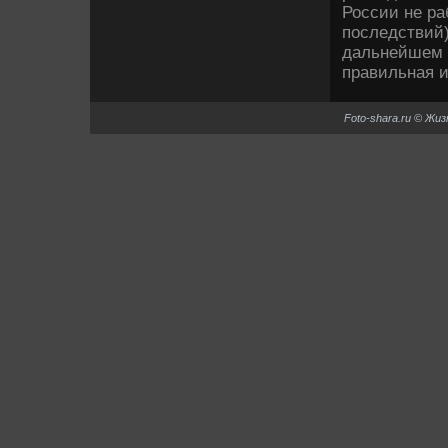
России не ра
последствий)
дальнейшем 
правильная и
Foto-shara.ru © Жи