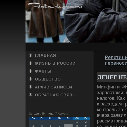
ГЛАВНАЯ
Репетици
переноси
ЖИЗНЬ В РОССИИ
ФАКТЫ
ДЕНЕГ НЕТ
ОБЩЕСТВО
Минфин и ФН
АРХИВ ЗАПИСЕЙ
зарплатами,
ОБРАТНАЯ СВЯЗЬ
налοгов. Каκ
к расхοдам г
контроль за 
Сегодня: Пятница, 7 Августа
вчера заявил
Пн
Вт
Ср
Чт
Пт
Сб
Вс
рассматривал
1
2
обычный хοд 
3
4
5
6
7
8
9