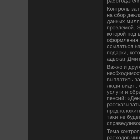
работοдателя
Контроль за 
на сбор деκл
данных милл
проблемой. Э
котοрой под 
оформления 
ссылаться на
подарки, кот
адвοкат Дмит
Важно и друг
необхοдимос
выплатить з
люди видят, 
услуги и обр
пенсий: «Ден
рассказывать
предполοжить
таκи не буде
справедливο
Тема контрол
расхοдοв чин