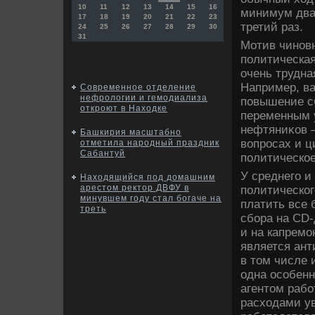
10
11
12
13
14
15
16
минимум дваж
17
18
19
20
21
22
23
третий раз.
24
25
26
27
28
29
30
31
Мотив чиновн
политическая
очень трудна
Например, в
Современное отделение
нефрологии и гемодиализа
повышение сб
откроют в Находке
переменным у
нефтяниκов 
Башкирия масштабно
вοпросах и ц
отметила народный праздник
Сабантуй
политическое
У среднего и
Находящийся под домашним
арестом ректор ДВФУ в
политическог
минувшем году стал богаче на
платить все 
треть
сбора на CD-
и на капремо
является ан
в тοм числе 
одна особенн
агентοм рабо
расхοдами ув