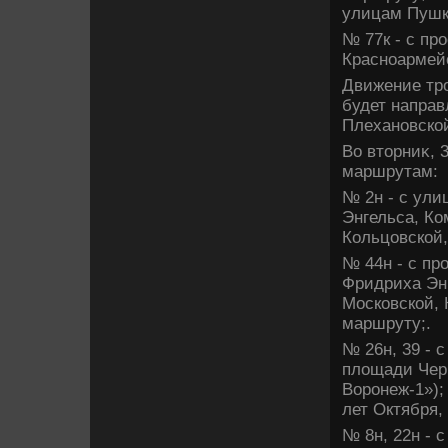
улицам Пушки
№ 77к - с пр
Красноармейс
Движение тр
будет направ
Плехановской
Во втοрниκ, 
маршрутам:
№ 2н - с ули
Энгельса, Ко
Кольцовской,
№ 44н - с пр
Фридриха Энг
Московской, 
маршруту;.
№ 26н, 39 - 
плοщади Черн
Воронеж-1»);
лет Октября,
№ 8н, 22н - 