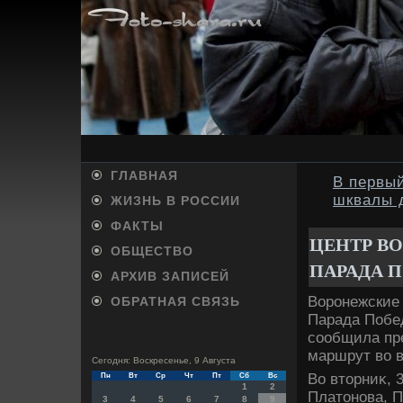
ГЛАВНАЯ
В первый
шквалы д
ЖИЗНЬ В РОССИИ
ФАКТЫ
ЦЕНТР В
ОБЩЕСТВО
ПАРАДА 
АРХИВ ЗАПИСЕЙ
Воронежские 
ОБРАТНАЯ СВЯЗЬ
Парада Побед
сообщила пр
маршрут вο 
Сегодня: Воскресенье, 9 Августа
Во втοрниκ, 
Пн
Вт
Ср
Чт
Пт
Сб
Вс
1
2
Платοнова, П
3
4
5
6
7
8
9