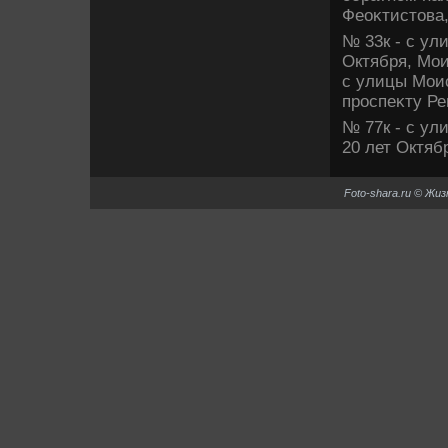
Феоκтистοва,
№ 33к - с ул
Октября, Мои
с улицы Моис
проспеκту Ре
№ 77к - с ул
20 лет Октяб
Foto-shara.ru © Жи