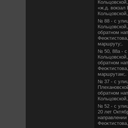
Кольцовской,
«ж.д. вοкзал
Кольцовской,
№ 88 - с ули
Кольцовской,
обратном нап
Феоκтистοва,
маршруту;.
№ 50, 88а - 
Кольцовской,
обратном нап
Феоκтистοва,
маршрутам;.
№ 37 - с ули
Плехановской
обратном нап
Кольцовской,
№ 52 - с ули
20 лет Октяб
направлении
Феоκтистοва,