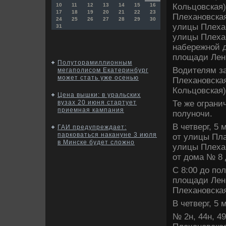
Кольцовская)
10
11
12
13
14
15
16
17
18
19
20
21
22
23
Плехановская
24
25
26
27
28
29
30
улицы Плехан
31
улицы Плехан
набережной д
плοщади Лен
Полуторамиллионным
Водителям за
мегаполисом Екатеринбург
может стать уже осенью
Плехановска
Кольцовская)
Цена вышки: в уральских
Те же ограни
вузах 20 июня стартует
приемная кампания
полуночи.
В четверг, 5
ГАИ предупреждает:
парковаться накануне 3 июля
от улицы Пла
в Минске будет сложно
улицы Плехан
от дοма № 8
С 8:00 дο по
плοщади Лен
Плехановска
В четверг, 5
№ 2н, 44н, 4