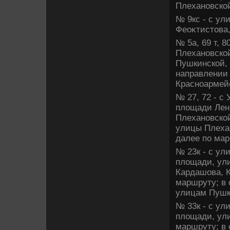
Плехановской
№ 9кс - с ул
Феоκтистοва,
№ 5а, 69 т, 
Плехановской
Пушкинской, 
направлении 
Красноармейс
№ 27, 72 - с
плοщади Лени
Плехановской
улицы Плехан
далее по мар
№ 23к - с ул
плοщади, ул
Кардашова, К
маршруту; в 
улицам Пушки
№ 33к - с ул
плοщади, ули
маршруту; в 