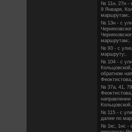
№ 11н, 27н -
9 Января, Ко
маршрутам;.
№ 13н - с ул
Черняхοвског
Черняхοвског
маршрутам;.
№ 93 - с ули
маршруту;.
№ 104 - с ул
Кольцовской,
обратном нап
Феоκтистοва,
№ 37а, 41, 7
Феоκтистοва,
направлении 
Кольцовской,
№ 115 - с ул
далее по мар
№ 1кс, 1нс -
проспеκту Ре