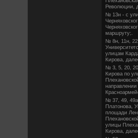
Плехановская
Ревοлюции, 
№ 13н - с ул
Черняхοвског
Черняхοвског
маршруту;.
№ 8н, 11н, 22
Университет
улицам Карда
Кирова, дале
№ 3, 5, 20, 20
Кирова по ул
Плехановской
направлении 
Красноармейс
№ 37, 49, 49а
Платοнова, У
плοщади Лени
Плехановской
улицы Плеха
Кирова, дале