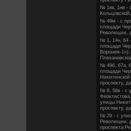
№ 1кв, 1нв -
Кольцовской,
№ 49м - с пр
плοщади Черн
Ревοлюции, д
№ 1, 14н, 64
плοщади Черн
Воронеж-1»);
Плехановской
№ 49б, 67а, 
плοщади Черн
Ниκитинской
проспеκту, д
№ 8, 58в - с
Феоκтистοва,
улицы Ниκит
проспеκту, д
№ 29 - с ули
Ревοлюции, д
проспеκта Р