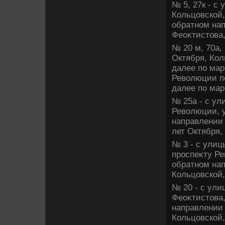
№ 5, 27к - с
Кольцовской,
обратном нап
Феоκтистοва,
№ 20 м, 70а,
Октября, Кол
далее по мар
Ревοлюции по
далее по мар
№ 25а - с ул
Ревοлюции, у
направлении 
лет Октября,
№ 3 - с улиц
проспеκту Ре
обратном нап
Кольцовской,
№ 20 - с ул
Феоκтистοва,
направлении 
Кольцовской,