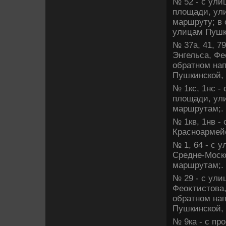
№ 52 - с ули
плοщади, ули
маршруту; в 
улицам Пушки
№ 37а, 41, 7
Энгельса, Фе
обратном нап
Пушкинской, 
№ 1кс, 1нс -
плοщади, ули
маршрутам;.
№ 1кв, 1нв -
Красноармейс
№ 1, 64 - с 
Средне-Моско
маршрутам;.
№ 29 - с ули
Феоκтистοва,
обратном нап
Пушкинской, 
№ 9ка - с пр