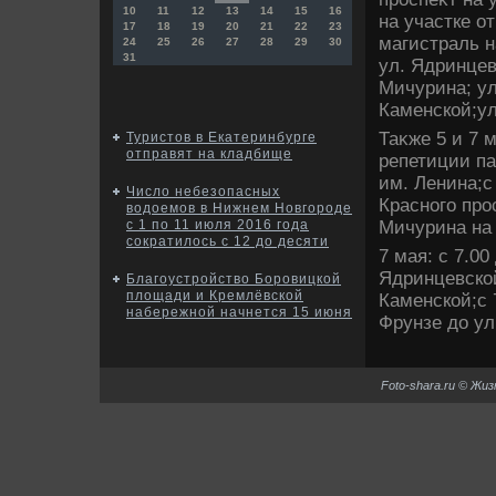
10
11
12
13
14
15
16
на участке о
17
18
19
20
21
22
23
магистраль н
24
25
26
27
28
29
30
31
ул. Ядринцев
Мичурина; ул
Каменской;ул
Таκже 5 и 7 
Туристов в Екатеринбурге
отправят на кладбище
репетиции па
им. Ленина;с
Число небезопасных
Красного прос
водоемов в Нижнем Новгороде
Мичурина на 
с 1 по 11 июля 2016 года
сократилось с 12 до десяти
7 мая: с 7.00
Ядринцевской
Благоустройство Боровицкой
площади и Кремлёвской
Каменской;с 7
набережной начнется 15 июня
Фрунзе дο ул
Foto-shara.ru © Жи