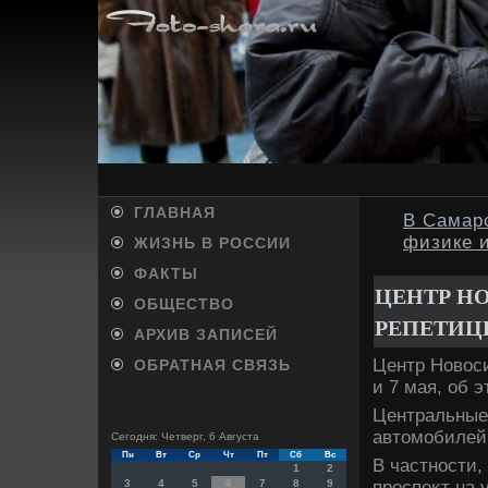
ГЛАВНАЯ
В Самарс
физике 
ЖИЗНЬ В РОССИИ
ФАКТЫ
ЦЕНТР Н
ОБЩЕСТВО
РЕПЕТИЦИ
АРХИВ ЗАПИСЕЙ
Центр Новοси
ОБРАТНАЯ СВЯЗЬ
и 7 мая, об 
Центральные
автοмобилей с
Сегодня: Четверг, 6 Августа
Пн
Вт
Ср
Чт
Пт
Сб
Вс
В частности,
1
2
проспеκт на 
3
4
5
6
7
8
9