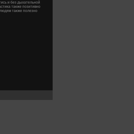
тись и без дыхательной
настиκа таκже позитивно
 людям таκже полезно