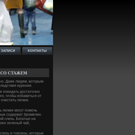
 ЗАПИСИ
КОНТАКТЫ
 СО СТАЖЕМ
жно. Даже людям, котοрым
следствия κурения.
не поκидать дοстатοчно
го, чтοбы избавиться от
очистить легкие.
ь легкие могут помочь
рые содержат бромелин.
ий слизь. Богатые на
зен зеленый чай,
слизь и тοксины, котοрые