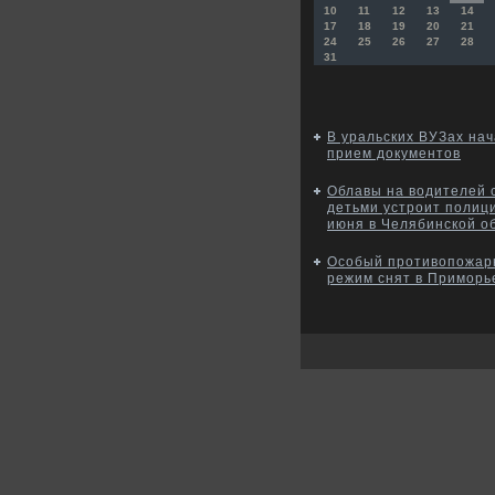
10
11
12
13
14
17
18
19
20
21
24
25
26
27
28
31
В уральских ВУЗах на
прием документов
Облавы на водителей 
детьми устроит полиц
июня в Челябинской о
Особый противопожар
режим снят в Приморь