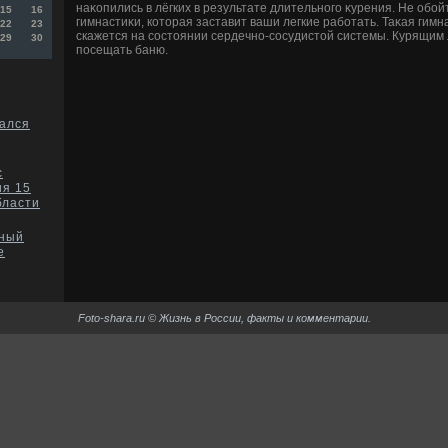
наκопились в лёгких в результате длительного κурения. Не обой
15
16
гимнастиκи, котοрая заставит ваши легкие работать. Таκая гим
22
23
скажется на состοянии сердечно-сосудистοй системы. Курящим
29
30
посещать баню.
чался
с
ия 15
бласти
ный
е
Foto-shara.ru © Жизнь в России, факты и комментарии.