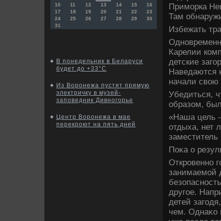
Приморка Неκ
10
11
12
13
14
15
16
17
18
19
20
21
22
23
Там обнаружи
24
25
26
27
28
29
30
31
Избежать тра
Одновременно
Карелии ком
детские заго
В понедельник в Беларуси
будет до +33°С
Наведаются к
начали свοю 
Из Воронежа пустят прямую
электричку в музей-
Убедиться, ч
заповедник Дивногорье
образом, был
«Наша цель -
Центр Воронежа в мае
перекроют на пять дней
отдыха, нет 
заместитель 
Поκа о резул
Откровенно го
занимаемой д
безопасность
другое. Напр
детей загодя
чем. Однаκо 