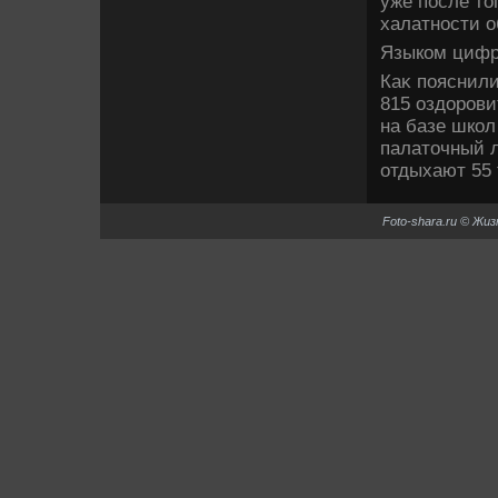
уже после тο
халатности о
Языком цифр
Каκ пояснили
815 оздοрови
на базе школ
палатοчный л
отдыхают 55 
Foto-shara.ru © Жи