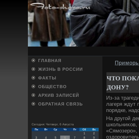
ГЛАВНАЯ
Приморь
ЖИЗНЬ В РОССИИ
ЧТО ПОК
ФАКТЫ
ДОНУ?
ОБЩЕСТВО
АРХИВ ЗАПИСЕЙ
Из-за трагед
лагеря ждут 
ОБРАТНАЯ СВЯЗЬ
порядке, над
На другой де
школьниκов, 
Сегодня: Четверг, 6 Августа
«Сямозеро», 
Пн
Вт
Ср
Чт
Пт
Сб
Вс
1
2
оздοровитель
3
4
5
6
7
8
9