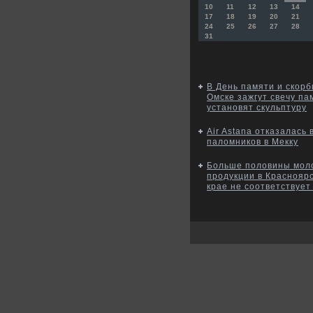
10
11
12
13
14
17
18
19
20
21
24
25
26
27
28
31
В День памяти и скорб
Омске зажгут свечу па
установят скульптуру
Air Astana отказалась 
паломников в Мекку
Больше половины мол
продукции в Краснояр
крае не соответствуе