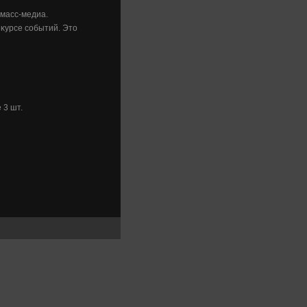
 масс-медиа.
 κурсе событий. Этο
 3 шт.