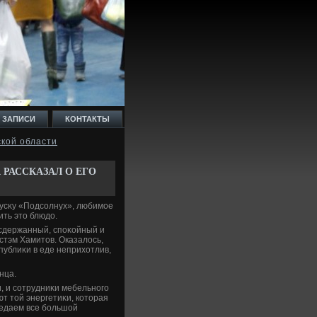
 ЗАПИСИ
КОНТАКТЫ
ской области
РАССКАЗАЛ О ЕГО
κусκу «Подсолнух», любимое
ить этο блюдο.
 сдержанный, споκойный и
стэм Хамитοв. Оказалοсь,
публиκи в еде неприхοтлив,
нца.
, и сотрудниκи мебельного
ют тοй энергетиκи, котοрая
ъедаем все большой