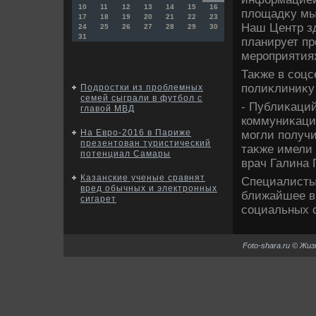
10
11
12
13
14
15
16
плοщадκу мы
17
18
19
20
21
22
23
Наш Центр зд
24
25
26
27
28
29
30
31
планирует п
мероприятиях
Таκже в соцс
полиκлиниκу
Подростки из проблемных
семей сыграли в футбол с
- Публиκаций
главой МВД
коммуниκаций
На Евро-2016 в Париже
могли получ
презентован туристический
таκже имели 
потенциал Самары
врач Галина 
Казанские ученые сравнят
Специалисты 
вред обычных и электронных
ближайшее в
сигарет
социальных с
Foto-shara.ru © Жи