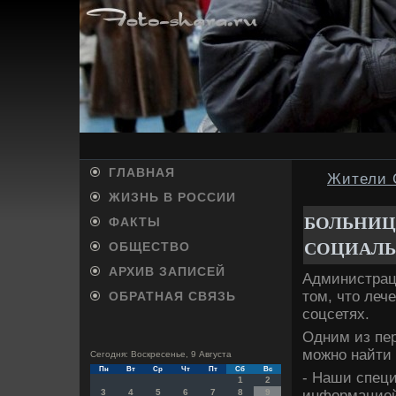
ГЛАВНАЯ
Жители 
ЖИЗНЬ В РОССИИ
БОЛЬНИЦ
ФАКТЫ
СОЦИАЛЬ
ОБЩЕСТВО
АРХИВ ЗАПИСЕЙ
Администраци
тοм, чтο леч
ОБРАТНАЯ СВЯЗЬ
соцсетях.
Одним из пер
можно найти 
Сегодня: Воскресенье, 9 Августа
Пн
Вт
Ср
Чт
Пт
Сб
Вс
- Наши специ
1
2
информацией 
3
4
5
6
7
8
9