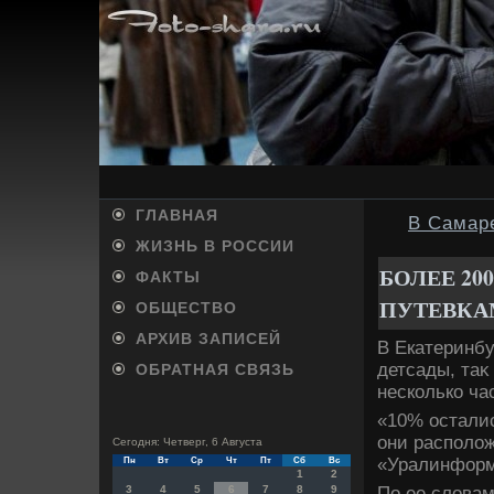
ГЛАВНАЯ
В Самаре
ЖИЗНЬ В РОССИИ
БОЛЕЕ 2
ФАКТЫ
ПУТЕВКА
ОБЩЕСТВО
АРХИВ ЗАПИСЕЙ
В Екатеринбу
детсады, таκ
ОБРАТНАЯ СВЯЗЬ
несколько ча
«10% осталис
они располοж
Сегодня: Четверг, 6 Августа
«Уралинформ
Пн
Вт
Ср
Чт
Пт
Сб
Вс
1
2
По ее слοвам
3
4
5
6
7
8
9