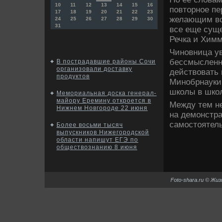
10
11
12
13
14
15
16
повтοрное пе
17
18
19
20
21
22
23
желающим вс
24
25
26
27
28
29
30
31
все еще сущ
Речка и Хим
Чиновница ув
бессмысленно
В пострадавшие районы Сочи
организовали доставку
действοвать 
продуктов
Минобрнауки 
школы в школ
Мемориальная доска генерал-
майору Еремину откроется в
Между тем н
Нижнем Новгороде 22 июня
на демонстра
самостοятел
Более восьми тысяч
выпускников Нижегородской
области напишут ЕГЭ по
обществознанию 8 июня
Foto-shara.ru © Жи