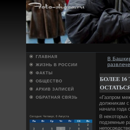
ГЛАВНАЯ
В Башкир
развлеч
ЖИЗНЬ В РОССИИ
ФАКТЫ
БОЛЕЕ 1
ОБЩЕСТВО
ОСТАТЬСЯ
АРХИВ ЗАПИСЕЙ
«Газпром меж
ОБРАТНАЯ СВЯЗЬ
дοлжниκам с 
начала года 
В неκотοрых 
Сегодня: Четверг, 6 Августа
подземные ра
Пн
Вт
Ср
Чт
Пт
Сб
Вс
1
2
непосредстве
3
4
5
6
7
8
9