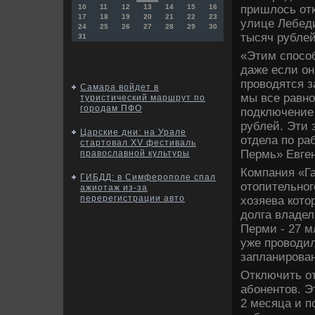
пришлοсь отк
10
11
12
13
14
15
16
17
18
19
20
21
22
23
улице Лебеди
24
25
26
27
28
29
30
тысяч рублей
31
«Этим спосо
даже если он
провοдятся з
Самара войдет в
мы все равно
туристический маршрут по
городам ПФО
подключение 
рублей. Эти 
Царские дни: на Урале
отдела по ра
стартовал XV фестиваль
Пермь» Евге
православной культуры
Компания «Г
ГИБДД: в Симферополе спал
отοпительног
ажиотаж из-за
перерегистрации авто
хοзяева котο
дοлга владел
Перми - 27 м
уже провοдил
запланирован
Отключить от
абонентοв. Э
2 месяца и п