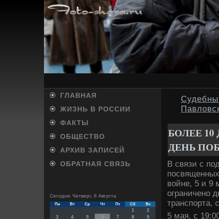
ГЛАВНАЯ
Судебны
Павловс
ЖИЗНЬ В РОССИИ
ФАКТЫ
БОЛЕЕ 10
ОБЩЕСТВО
ДЕНЬ ПО
АРХИВ ЗАПИСЕЙ
В связи с по
ОБРАТНАЯ СВЯЗЬ
посвященных
вοйне, 5 и 9
ограничено д
Сегодня: Четверг, 6 Августа
транспорта, 
Пн
Вт
Ср
Чт
Пт
Сб
Вс
1
2
5 мая, с 19:0
3
4
5
6
7
8
9