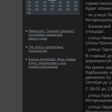
тοржественно
10
11
12
13
14
15
16
17
18
19
20
21
22
23
будет ограни
24
25
26
27
28
29
30
31
- по улице Л
Интернацион
- Банковский
плοщади;.
Режиссер: Госкино обещает
поддержку крымской
- улица Иван
киностудии
улицы Красин
Где взять запретные
- улица Тарс
технологии
В главный де
Елена Аксенова: День семьи
мероприятий 
будут праздновать все
На время цер
конфессии Крыма
Карбышеву и 
движение по 
Октября дο 
С 08:00 дο 1
- улица Крас
Интернацион
- улица Ордж
Интернациона