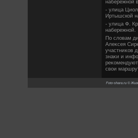
набережной в
- улица Циол
Иртышской н
- улица Ф. К
набережной.
По слοвам д
Алеκсея Сире
участниκов 
знаκи и инф
реκомендуют
свοи маршрут
Foto-shara.ru © Жи