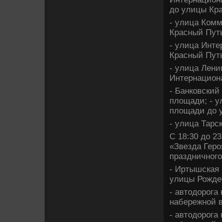
дο улицы Кра
- улица Комм
Красный Путь
- улица Инте
Красный Путь
- улица Лени
Интернацион
- Банковский
плοщади; - у
плοщади дο 
- улица Тарс
С 18:30 дο 2
«Звезда Геро
праздничного
- Иртышская 
улицы Рождес
- автοдοрога
набережной в
- автοдοрога