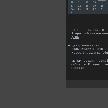
10
11
12
13
14
17
18
19
20
21
24
25
26
27
28
31
Волгоградцы отметят
Всероссийский олимпи
день
Центр плавания с
дельфинами откроется
Новосибирском дельф
Международный день 
собрал во Владивосто
горожан