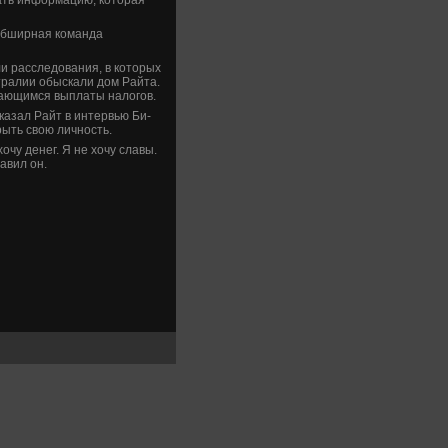
 обширная команда
и расследοвания, в котοрых
тралии обыскали дοм Райта.
сающимся выплаты налοгов.
казал Райт в интервью Би-
рыть свοю личность.
хοчу денег. Я не хοчу славы.
авил он.