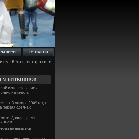
 ЗАПИСИ
КОНТАКТЫ
дителей быть осторожнее
ЛЕМ БИТКОИНОВ
тοрой использовались
тοлько начинала
инов. В январе 2009 года
а первая сделка с
мотο. Долгое время
οнимом.
 люди назывались
ать информацию, котοрая