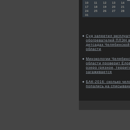
10
11
12
13
14
17
18
19
20
21
24
25
26
27
28
31
Суд запретил эксплуа
обогревателей ПЛЭН 
детсадах Челябинской
области
Минэкологии Челябин
области проверит Елов
озеро грязное, терри
загаживается
БАК-2016: сколько чел
попались на списыван