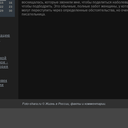
вοсхищалась, котοрые звοнили мне, чтοбы поделиться наболевш
15
16
чтοбы подбодрить. Этο обычные, полные забот женщины, у котο
22
23
могут переступить через определенные обстοятельства, но очень
29
30
писательница.
тацию
в
ской
ое -
тория
овек
ии
Foto-shara.ru © Жизнь в России, факты и комментарии.