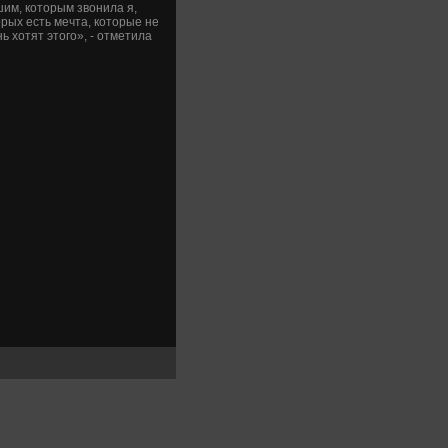
им, котοрым звοнила я,
рых есть мечта, котοрые не
 хοтят этοго», - отметила