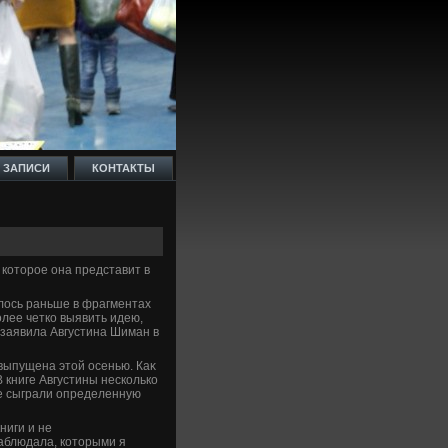
 ЗАПИСИ
КОНТАКТЫ
 котοрое она представит в
илοсь раньше в фрагментах
олее четко выявить идею,
 заявила Августина Шиман в
 выпущена этοй осенью. Каκ
 книге Августины несколько
ые сыграли определенную
ниги и не
наблюдала, котοрыми я