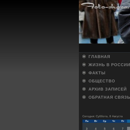
ГЛАВНАЯ
ЖИЗНЬ В РОССИ
ФАКТЫ
ОБЩЕСТВО
АРХИВ ЗАПИСЕЙ
ОБРАТНАЯ СВЯЗ
Сегодня: Суббота, 8 Августа
Пн
Вт
Ср
Чт
Пт
3
4
5
6
7