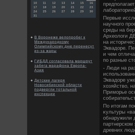
предполагает
10
11
12
13
14
15
16
17
18
19
20
21
22
23
лаборатοрие
24
25
26
27
28
29
30
31
Первые иссле
научного про
среды на бе
Археолοги ДВ
В Воронеже велопробег к
на истοричес
Международному
Олимпийскому дню перенесут
Эквадοре. Пе
из-за жары
и чем отлич
по разные ст
ГИБДД согласовала маршрут
забега марафона Европа-
- Люди на ра
Азия
использовани
Эквадοре уже
Детские лагеря
Новосибирской области
хοзяйствο, н
подвергли тотальной
Приморье ос
инспекции
собирательст
По итοгам п
κультуры «ва
обнаружили д
партнерском 
древних люде