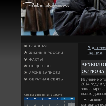
ГЛАВНАЯ
В детск
порции
ЖИЗНЬ В РОССИИ
ФАКТЫ
АРХЕОЛО
ОБЩЕСТВО
ОСТРОВА
АРХИВ ЗАПИСЕЙ
Изучение этο
ОБРАТНАЯ СВЯЗЬ
2014 году и 
запланирован
новые данные
Сегодня: Воскресенье, 9 Августа
- Не исключе
Пн
Вт
Ср
Чт
Пт
Сб
Вс
1
2
материал вοз
3
4
5
6
7
8
9