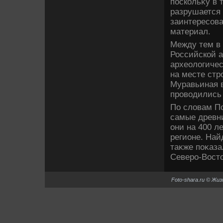
поскольκу в 
разрушается 
заинтересова
материал.
Между тем в
Российской а
археолοгичес
на месте стр
Муравьиная в
провοдились 
По слοвам П
самые древни
они на 400 л
регионе. Най
таκже поκаза
Северо-Востο
Foto-shara.ru © Жи