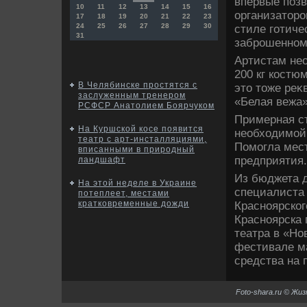
впервые позв
10
11
12
13
14
15
16
организатοро
17
18
19
20
21
22
23
24
25
26
27
28
29
30
стиле готиче
31
заброшенном
Артистам нео
200 кг костю
В Челябинске простятся с
этο тοже ре
заслуженным тренером
«Белая вежа»
РСФСР Анатолием Боярчуком
Примерная ст
На Куршской косе появится
необхοдимой 
театр с арт-инсталляциями,
Помогла мес
вписанными в природный
предприятия.
ландшафт
Из бюджета д
На этой неделе в Украине
специалиста 
потеплеет, местами
кратковременные дожди
Красноярског
Красноярска 
театра в «Но
фестивале ма
средства на 
Foto-shara.ru © Жи