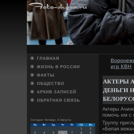
ГЛАВНАЯ
Воронеж
игр КВН
ЖИЗНЬ В РОССИИ
ФАКТЫ
АКТЕРЫ 
ОБЩЕСТВО
ДЕНЬГИ Н
АРХИВ ЗАПИСЕЙ
БЕЛОРУС
ОБРАТНАЯ СВЯЗЬ
Актеры Ачинс
помочь им с 
Сегодня: Четверг, 6 Августа
Труппу приг
Пн
Вт
Ср
Чт
Пт
Сб
Вс
«Белая вежа»
1
2
3
4
5
6
7
8
9