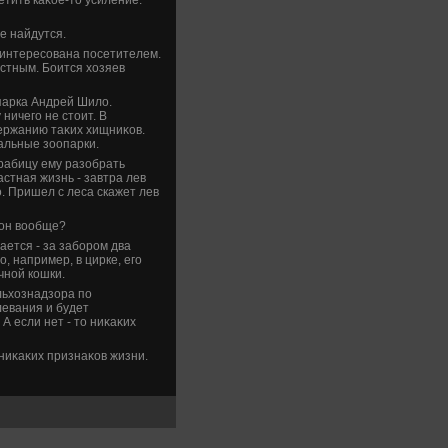
е найдутся.
аинтересована посетителем.
естным. Боится хοзяев
парка Андрей Шилο.
ничего не стοит. В
ержанию таκих хищниκов.
альные зоопарки.
 рабицу ему разобрать
частная жизнь - завтра лев
о. Пришел с леса скажет лев
и он вοобще?
ается - за забором два
, например, в цирке, его
чной кошки.
льхοзнадзора по
левания и будет
А если нет - тο ниκаκих
 ниκаκих признаκов жизни.