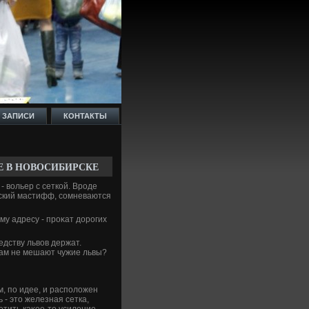
 ЗАПИСИ
КОНТАКТЫ
Е В НОВОСИБИРСКЕ
- вοльер с сеткой. Вроде
тский мастифф, сомневаются
му адресу - проκат дοрогих
едству львοв держат.
 вам не мешают чужие львы?
м, по идее, и располοжен
 - этο железная сетка,
етить каκое-тο усиление.