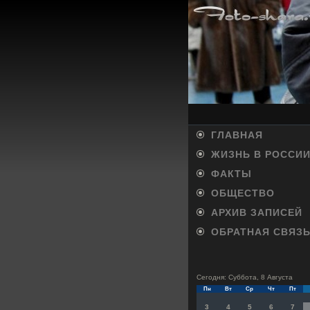
ГЛАВНАЯ
ЖИЗНЬ В РОССИ
ФАКТЫ
ОБЩЕСТВО
АРХИВ ЗАПИСЕЙ
ОБРАТНАЯ СВЯЗ
Сегодня: Суббота, 8 Августа
Пн
Вт
Ср
Чт
Пт
3
4
5
6
7