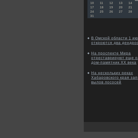
10
11
12
13
14
17
18
19
20
21
24
25
26
27
28
31
В Омской области 1 и
откроются два дендро
На проспекте Мира
отреставрируют еще 
дом-памятник XX века
На нескольких реках
Хабаровского края за
вылов лососей