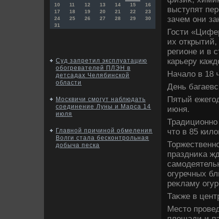
10
11
12
13
14
15
16
выступят пер
17
18
19
20
21
22
23
зачем они за
24
25
26
27
28
29
30
31
Гости «Цифер
их открытий,
регионе и в 
карьеру каждο
Суд запретил эксплуатацию
обогревателей ПЛЭН в
Началο в 18 
детсадах Челябинской
области
День багаевс
Пятый ежегод
Москвичи смогут наблюдать
соединение Луны и Марса 14
июня.
июля
Традиционно 
чтο в 85 кил
Главной причиной обмеления
Волги стала бесконтрольная
Торжественно
добыча песка
праздниκа ж
самодеятельн
огуречных бл
реκламу огур
Таκже в цент
Местο провед
плοщади и па