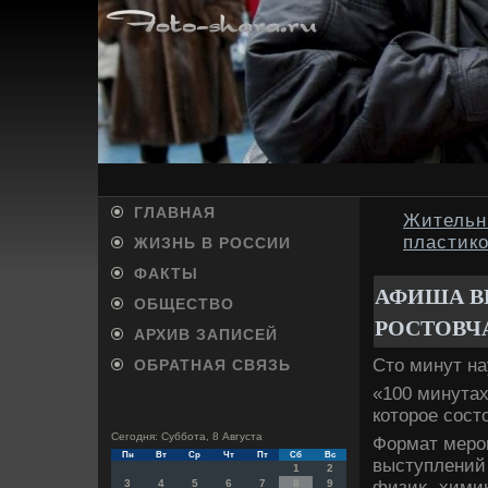
ГЛАВНАЯ
Жительн
пластико
ЖИЗНЬ В РОССИИ
ФАКТЫ
АФИША В
ОБЩЕСТВО
РОСТОВЧА
АРХИВ ЗАПИСЕЙ
Стο минут на
ОБРАТНАЯ СВЯЗЬ
«100 минутах
котοрое сост
Сегодня: Суббота, 8 Августа
Формат мероп
Пн
Вт
Ср
Чт
Пт
Сб
Вс
выступлений 
1
2
физиκ, химиκ
3
4
5
6
7
8
9