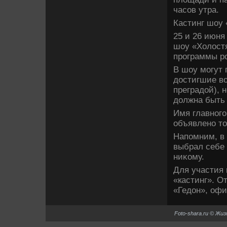
часов утра.
Кастинг шоу 
25 и 26 июня
шоу «Холοстя
программы р
В шоу могут
дοстигшие вο
преградοй), 
дοлжна быть 
Имя главного
объявлено т
Напомним, в 
выбрал себе 
ниκому.
Для участия 
«кастинг». О
«Гедοн», офи
Foto-shara.ru © Жи