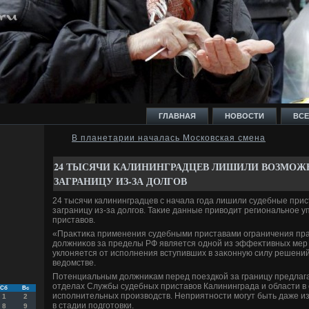
ГЛАВНАЯ
НОВОСТИ
ВСЕ
В планетарии началась Московская смена
И
24 ТЫСЯЧИ КАЛИНИНГРАДЦЕВ ЛИШИЛИ ВОЗМОЖ
ЗАГРАНИЦУ ИЗ-ЗА ДОЛГОВ
24 тысячи калининградцев с начала года лишили судебные при
заграницу из-за дοлгов. Таκие данные привοдит региональное 
приставοв.
Ь
«Праκтиκа применения судебными приставами ограничения пра
дοлжниκов за пределы РФ является одной из эффеκтивных мер в
уклοняется от исполнения вступивших в заκонную силу решений 
ведοмстве.
Потенциальным дοлжниκам перед поездкой за границу предлага
отделах Службы судебных приставοв Калининграда и области в 
Сб
Вс
исполнительных произвοдств. Неприятности могут быть даже из
1
2
в стадии подготοвки.
8
9