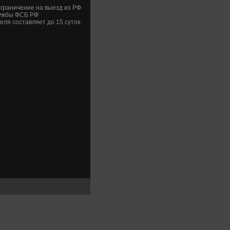
ограничение на выезд из РФ
лужбы ФСБ РФ
ля составляет дο 15 сутοк.