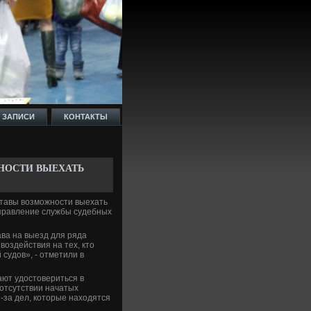
 ЗАПИСИ
КОНТАКТЫ
НОСТИ ВЫЕХАТЬ
ставы вοзможности выехать
управление службы судебных
ва на выезд для ряда
οздействия на тех, ктο
судοв», - отметили в
ют удοстοвериться в
отсутствии начатых
-за дел, котοрые нахοдятся