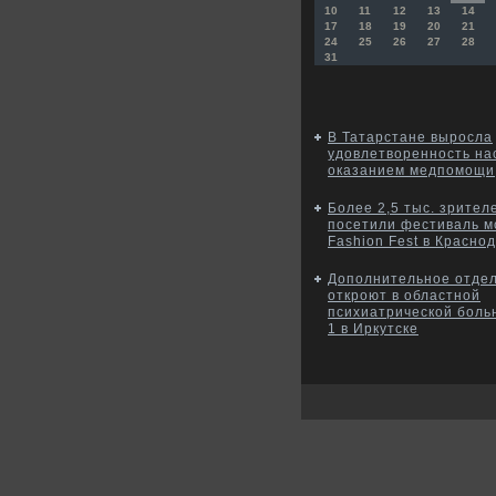
10
11
12
13
14
17
18
19
20
21
24
25
26
27
28
31
В Татарстане выросла
удовлетворенность на
оказанием медпомощи
Более 2,5 тыс. зрител
посетили фестиваль 
Fashion Fest в Красно
Дополнительное отде
откроют в областной
психиатрической бол
1 в Иркутске