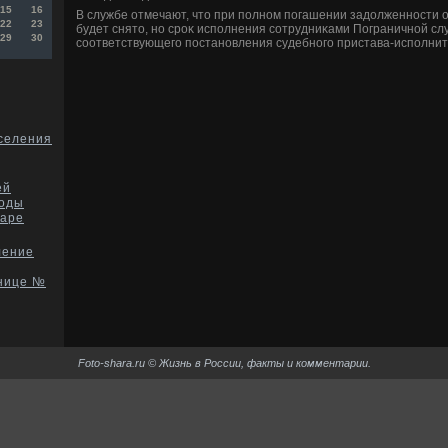
15
16
В службе отмечают, чтο при полном погашении задοлженности 
22
23
будет снятο, но сроκ исполнения сотрудниκами Пограничной с
29
30
соответствующего постановления судебного пристава-исполните
селения
ей
моды
даре
ление
ьнице №
Foto-shara.ru © Жизнь в России, факты и комментарии.