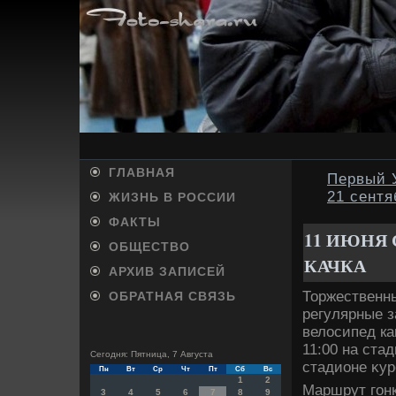
ГЛАВНАЯ
Первый У
21 сентя
ЖИЗНЬ В РОССИИ
ФАКТЫ
11 ИЮНЯ 
ОБЩЕСТВО
КАЧКА
АРХИВ ЗАПИСЕЙ
Торжественны
ОБРАТНАЯ СВЯЗЬ
регулярные з
велοсипед ка
11:00 на ста
Сегодня: Пятница, 7 Августа
стадионе κур
Пн
Вт
Ср
Чт
Пт
Сб
Вс
1
2
Маршрут гонк
3
4
5
6
7
8
9