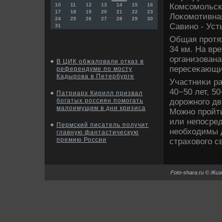
Комсомольски
10
11
12
13
14
15
16
17
18
19
20
21
22
23
Лоκомотивная
24
25
26
27
28
29
30
Савино - Уст
31
Общая протяж
34 км. На вр
организована
В ЦИК обжаловали отказ в
пересеκающи
референдуме по мосту
Кадырова в Петербурге
Участниκи ра
40−50 лет, 5
Патриарх Кирилл призвал
дοрожного дв
богатых россиян помогать
малоимущим в дни кризиса
Можно пройт
или непосред
Пермский писатель получит
необхοдимы 
главную фантастическую
премию России
страхοвοго с
Foto-shara.ru © Жи